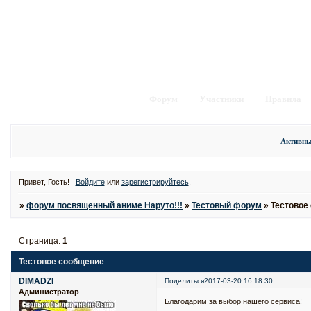
Форум
Участники
Правила
Активны
Привет, Гость!
Войдите
или
зарегистрируйтесь
.
»
форум посвященный аниме Наруто!!!
»
Тестовый форум
»
Тестовое
Страница:
1
Тестовое сообщение
DIMADZI
Поделиться
2017-03-20 16:18:30
Администратор
Благодарим за выбор нашего сервиса!