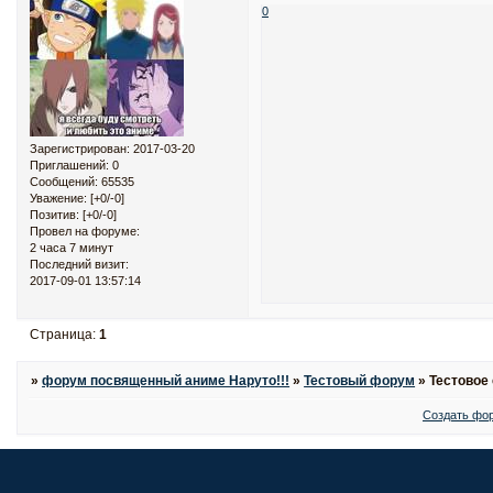
0
Зарегистрирован
: 2017-03-20
Приглашений:
0
Сообщений:
65535
Уважение:
[+0/-0]
Позитив:
[+0/-0]
Провел на форуме:
2 часа 7 минут
Последний визит:
2017-09-01 13:57:14
Страница:
1
»
форум посвященный аниме Наруто!!!
»
Тестовый форум
»
Тестовое
Создать фо